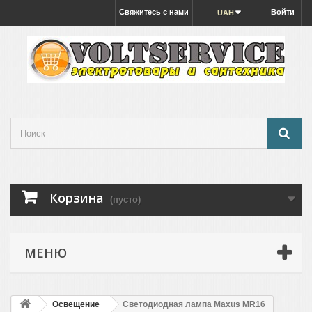
Свяжитесь с нами
Войти
UAH
Корзина
(пусто)
МЕНЮ
Освещение
Светодиодная лампа Maxus MR16