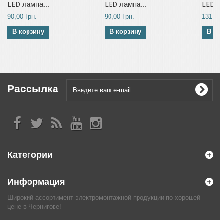
LED лампа...
LED лампа...
LED л
90,00 Грн.
90,00 Грн.
131,00
В корзину
В корзину
В к
Рассылка
Категории
Информация
Широкий ассортимент электромонтажной продукции по хорошей
цене в Чернигове!