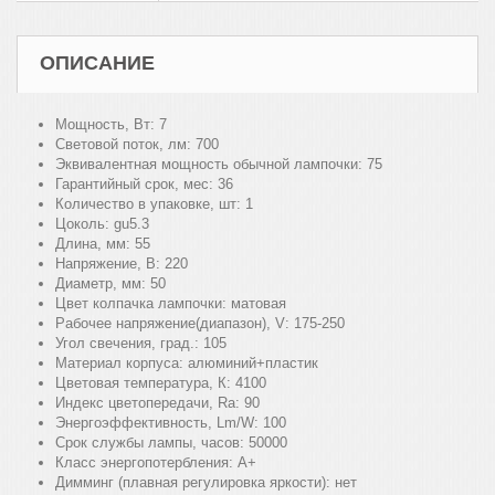
ОПИСАНИЕ
Мощность, Вт:
7
Световой поток, лм:
700
Эквивалентная мощность обычной лампочки:
75
Гарантийный срок, мес:
36
Количество в упаковке, шт:
1
Цоколь:
gu5.3
Длина, мм:
55
Напряжение, В:
220
Диаметр, мм:
50
Цвет колпачка лампочки:
матовая
Рабочее напряжение(диапазон), V:
175-250
Угол свечения, град.:
105
Материал корпуса:
алюминий+пластик
Цветовая температура, К:
4100
Индекс цветопередачи, Ra:
90
Энергоэффективность, Lm/W:
100
Срок службы лампы, часов:
50000
Класс энергопотербления:
A+
Димминг (плавная регулировка яркости):
нет