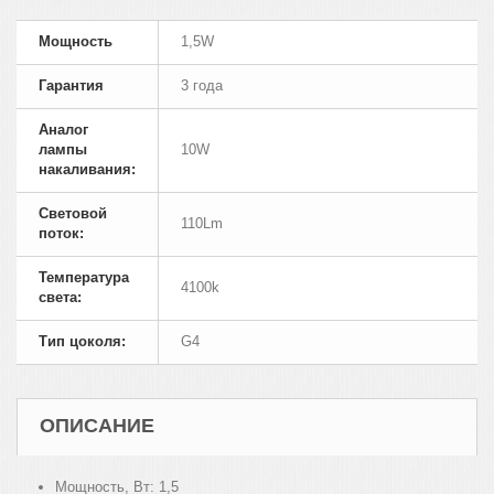
Мощность
1,5W
Гарантия
3 года
Аналог
лампы
10W
накаливания:
Cветовой
110Lm
поток:
Температура
4100k
света:
Тип цоколя:
G4
ОПИСАНИЕ
Мощность, Вт:
1,5