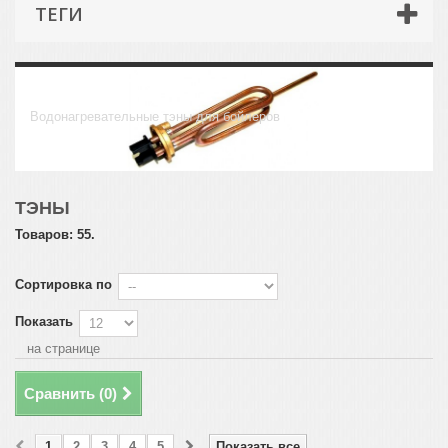
ТЕГИ
Тэны
Водонагревательные тэны для бойлеров
ТЭНЫ
Товаров: 55.
Сортировка по
Показать
на странице
Сравнить (
0
)
1
2
3
4
5
Показать все