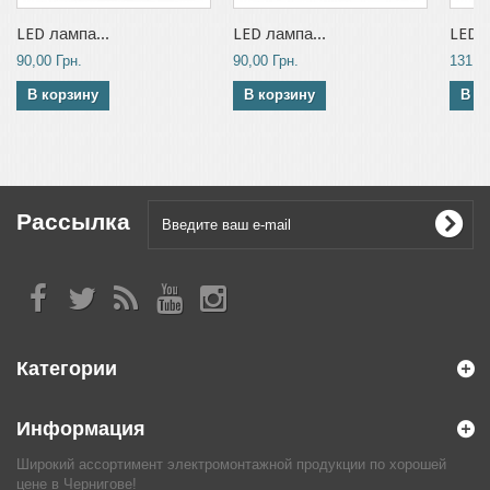
LED лампа...
LED лампа...
LED л
90,00 Грн.
90,00 Грн.
131,00
В корзину
В корзину
В к
Рассылка
Категории
Информация
Широкий ассортимент электромонтажной продукции по хорошей
цене в Чернигове!