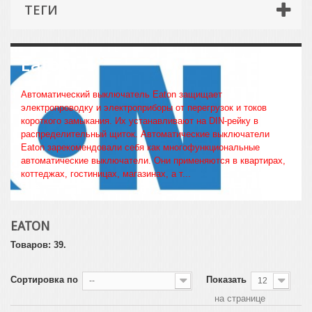
ТЕГИ
Eaton
Автоматический выключатель Eaton защищает
электропроводку и электроприборы от перегрузок и токов
короткого замыкания. Их устанавливают на DIN-рейку в
распределительный щиток. Автоматические выключатели
Eaton зарекомендовали себя как многофункциональные
автоматические выключатели. Они применяются в квартирах,
коттеджах, гостиницах, магазинах, а т...
Еще
EATON
Товаров: 39.
Сортировка по
Показать
--
12
на странице