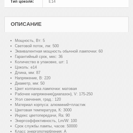
Тип цоколя:
E14
ОПИСАНИЕ
Мощность, Вт:
5
Световой поток, лм:
500
Эквивалентная мощность обычной лампочки:
60
Гарантийный срок, мес:
36
Количество в упаковке, шт:
1
Цоколь:
е14
Длина, мм:
87
Напряжение, В:
220
Диаметр, мм:
50
Цвет колпачка лампочки:
матовая
Рабочее напряжение(диапазон), V:
175-250
Угол свечения, град.:
120
Материал корпуса:
алюминий+пластик
Цветовая температура, К:
3000
Индекс цветопередачи, Ra:
90
Энергоэффективность, Lm/W:
100
Срок службы лампы, часов:
50000
Класс энергопотербления:
А