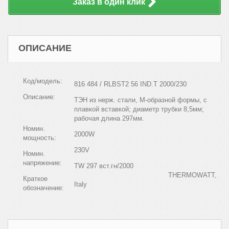
Заказ в один клик
ОПИСАНИЕ
Код/модель:
816 484 /
RLB
ST
2 56
IND
.
T
2000/230
Описание:
ТЭН из нерж. стали, М-образной формы, с
плавкой вставкой; диаметр трубки 8,5мм;
рабочая длина 297мм.
Номин.
2000
W
мощность:
230
V
Номин.
напряжение:
TW 297
вст
.
гн
/2000
THERMOWATT,
Краткое
Italy
обозначение: