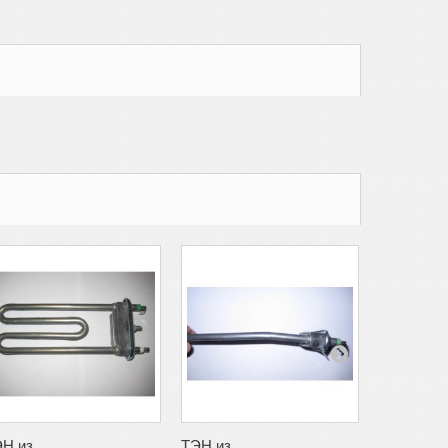
Н из...
ТЭН из...
ТЭН из...