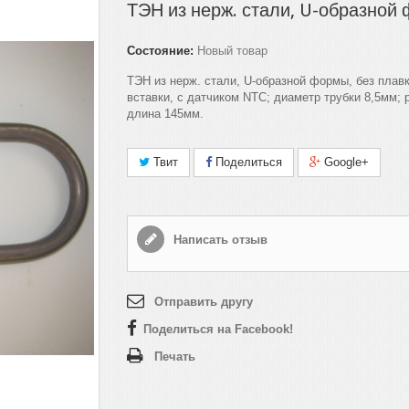
ТЭН из нерж. стали, U-образной
Состояние:
Новый товар
ТЭН из нерж. стали,
U
-образной формы, без плав
вставки, с датчиком
NTC
; диаметр трубки 8,5мм; 
длина 145мм.
Твит
Поделиться
Google+
Написать отзыв
Отправить другу
Поделиться на Facebook!
Печать