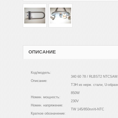
ОПИСАНИЕ
Код/модель:
340 60 78 /
RLB
ST
2
NTC
SAM
Описание:
ТЭН из нерж. стали,
U
-образ
85
0W
Номин. мощность:
230V
Номин. напряжение:
TW 145/850
пл
/
б
-NTC 
Краткое обозначение: