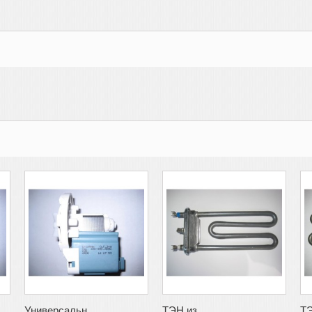
Универсальн...
ТЭН из...
ТЭ