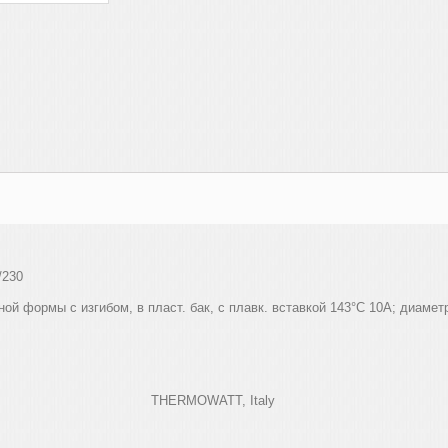
/230
ой формы с изгибом, в пласт. бак, с плавк. вставкой 143°
C
10
A
; диамет
/1700пл/б
THERMOWATT
,
Italy