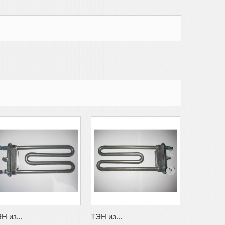
Н из...
ТЭН из...
ТЭН из...