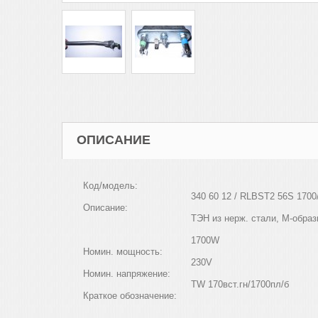
ОПИСАНИЕ
Код/модель:
340 60 12 /
RLB
ST
2 56
S
1700
Описание:
ТЭН из нерж. стали, М-образн
1700
W
Номин. мощность:
230
V
Номин. напряжение:
TW
170вст.гн
Краткое обозначение: