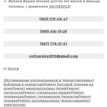
Желаем Вашей технике долгих лет жизни и меньше
поломок, с уважением
VOLTSERVICE
!
(063) 179-48-47
(095) 416-75-20
(097) 778-21-57
voltservice2010@gmail.com
in
Услуги
Tags:
Обслуживание холодильников в Чернигове
ремонт
бойлеров в чернигове
Ремонт бытовой техники на
дому
Ремонт микроволновых печей
Ремонт
пылесосов
Ремонт стиральных машин
Ремонт
телевизора
Ремонт телевизоров Чернигов
Ремонт
техники
Ремонт холодильников Чернигов
ремонт
электроплит