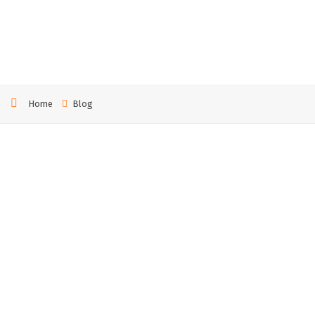
игов
Home
Blog