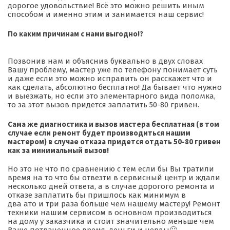
дорогое удовольствие! Всё это можно решить иным
способом и именно этим и занимается наш сервис!
По каким причинам с нами выгодно
!?
Позвонив нам и объяснив буквально в двух словах
Вашу проблему, мастер уже по телефону понимает суть
и даже если это можно исправить он расскажет что и
как сделать, абсолютно бесплатно! Да бывает что нужно
и выезжать, но если это элементарного вида поломка,
то за этот вызов придется заплатить 50-80 гривен.
Сама же диагностика и вызов мастера бесплатная (в том
случае если ремонт будет производиться нашим
мастером) в случае отказа придется отдать 50-80 гривен
как за минимальный вызов!
Но это не что по сравнению с тем если бы Вы тратили
время на то что бы отвезти в сервисный центр и ждали
несколько дней ответа, а в случае
дорогого
ремонта и
отказе заплатить бы пришлось как минимум в
два
ато
и три раза больше чем нашему мастеру! Ремонт
техники нашим сервисом в основном производиться
на дому у заказчика и стоит значительно меньше чем
Ваше потраченное время, деньги и нервы
🙂