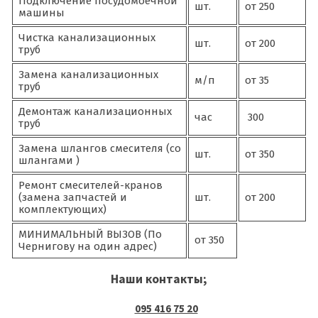
Подключение посудомоечной
шт.
от 250
машины
Чистка канализационных
шт.
от 200
труб
Замена канализационных
м/п
от 35
труб
Демонтаж канализационных
час
300
труб
Замена шлангов смесителя (со
шт.
от 350
шлангами )
Ремонт смесителей-кранов
(замена запчастей и
шт.
от 200
комплектующих)
МИНИМАЛЬНЫЙ ВЫЗОВ (По
от 350
Чернигову на один адрес)
Наши контакты;
095 416 75 20