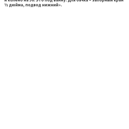
½ дюйма, подвод нижний».