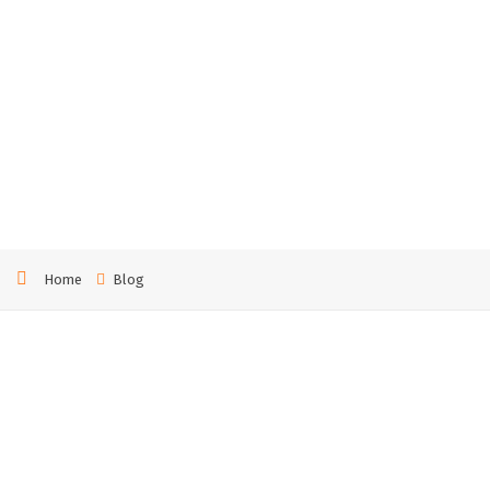
хник
а в
Черн
игове
Home
Blog