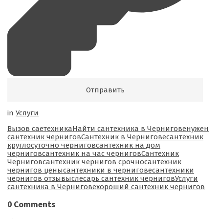
in
Услуги
Tags:
Вызов саетехника
Найти сантехника в Чернигове
нужен
сантехник чернигов
Сантехник в Чернигове
сантехник
круглосуточно чернигов
сантехник на дом
чернигов
сантехник на час чернигов
Сантехник
Чернигов
сантехник чернигов срочно
сантехник
чернигов цены
сантехники в чернигове
сантехники
чернигов отзывы
слесарь сантехник чернигов
Услуги
сантехника в Чернигове
хороший сантехник чернигов
0 Comments