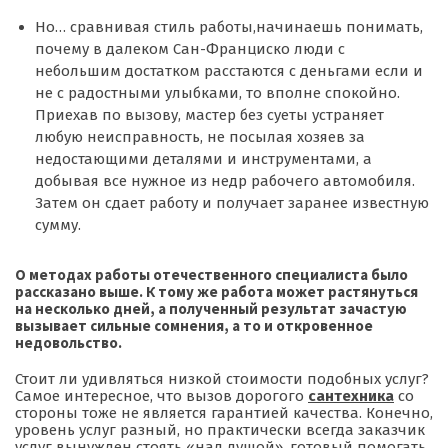
Но… сравнивая стиль работы,начинаешь понимать,
почему в далеком Сан-Франциско люди с
небольшим достатком расстаются с деньгами если и
не с радостными улыбками, то вполне спокойно.
Приехав по вызову, мастер без суеты устраняет
любую неисправность, не посылая хозяев за
недостающими деталями и инструментами, а
добывая все нужное из недр рабочего автомобиля.
Затем он сдает работу и получает заранее известную
сумму.
О методах работы отечественного специалиста было
рассказано выше. К тому же работа может растянуться
на несколько дней, а полученный результат зачастую
вызывает сильные сомнения, а то и откровенное
недовольство.
Стоит ли удивляться низкой стоимости подобных услуг?
Самое интересное, что вызов дорогого
сантехника
со
стороны тоже не является гарантией качества. Конечно,
уровень услуг разный, но практически всегда заказчик
услуг вынужден стоять «над душой», готовый помогать,