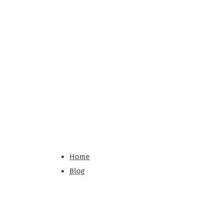
П
Л
И
Т
Home
Blog