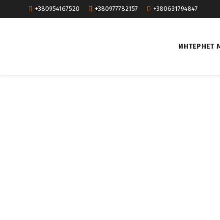
+380954167520
+380977782157
+380631794847
ИНТЕРНЕТ 
Р
Е
М
О
Н