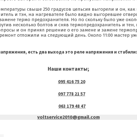
пературы свыше 250 градусов цельсия выгорели и он, как 
итель и тэн, на нагревателе было видно выгоревшее отверс
замене термо предохранителя. Но по скольку было уже окол
рутив несколько болтов и сняв термопредохранитель и тен,
вопросы и он принял решение о его замене и замене термоп
 ремонт отложили на следующий день. Около 11:00 мастер уж
 напряжения, есть два выхода это реле
напряжения
и
стабили
Наши контакты;
095 416 75 20
097 778 21 57
063 179 48 47
voltservice2010@gmail.com