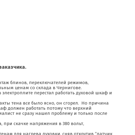
заказчика.
онтаж блинов, переключателей режимов,
льным ценам со склада в Чернигове.
 электроплите перестал работать духовой шкаф и
кты тена все было ясно, он сгорел. Но причина
каф должен работать потому что верхний
алист не сразу нашел проблему и только после
, при скачке напряжения в 380 вольт,
енам для нагрева духовки, сняв открутив “датчик