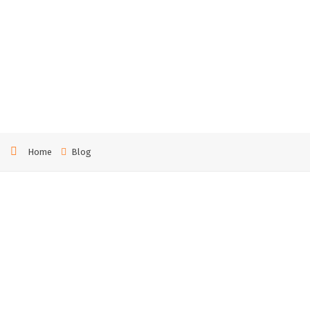
ные
рабо
ты
Home
Blog