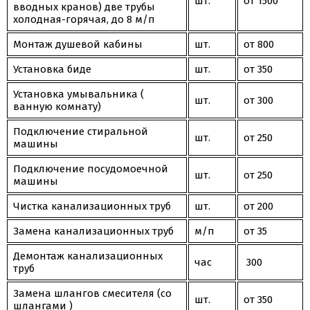
шт.
от 1500
вводных кранов) две трубы
холодная-горячая, до 8 м/п
Монтаж душевой кабины
шт.
от 800
Установка биде
шт.
от 350
Установка умывальника (
шт.
от 300
ванную комнату)
Подключение стиральной
шт.
от 250
машины
Подключение посудомоечной
шт.
от 250
машины
Чистка канализационных труб
шт.
от 200
Замена канализационных труб
м/п
от 35
Демонтаж канализационных
час
300
труб
Замена шлангов смесителя (со
шт.
от 350
шлангами )