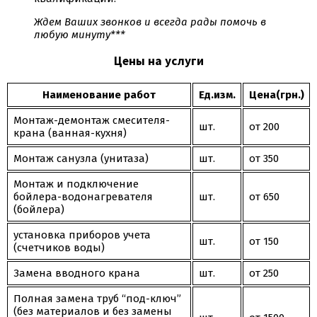
Ждем Ваших звонков и всегда рады помочь в
любую минуту***
Цены на услуги
Наименование работ
Ед.изм.
Цена(грн.)
Монтаж-демонтаж смесителя-
шт.
от 200
крана (ванная-кухня)
Монтаж санузла (унитаза)
шт.
от 350
Монтаж и подключение
бойлера-водонагревателя
шт.
от 650
(бойлера)
установка приборов учета
шт.
от 150
(счетчиков воды)
Замена вводного крана
шт.
от 250
Полная замена труб “под-ключ”
(без материалов и без замены