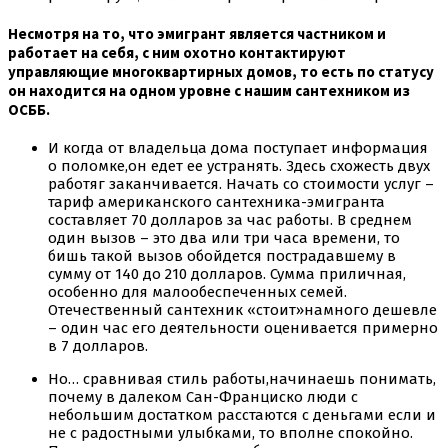
Несмотря на то, что эмигрант является частником и
работает на себя, с ним охотно контактируют
управляющие многоквартирных домов, то есть по статусу
он находится на одном уровне с нашим сантехником из
ОСББ.
И когда от владельца дома поступает информация
о поломке,он едет ее устранять. Здесь схожесть двух
работяг заканчивается. Начать со стоимости услуг –
тариф американского сантехника-эмигранта
составляет 70 долларов за час работы. В среднем
один вызов – это два или три часа времени, то
бишь такой вызов обойдется пострадавшему в
сумму от 140 до 210 долларов. Сумма приличная,
особенно для малообеспеченных семей.
Отечественный сантехник «стоит»намного дешевле
– один час его деятельности оценивается примерно
в 7 долларов.
Но… сравнивая стиль работы,начинаешь понимать,
почему в далеком Сан-Франциско люди с
небольшим достатком расстаются с деньгами если и
не с радостными улыбками, то вполне спокойно.