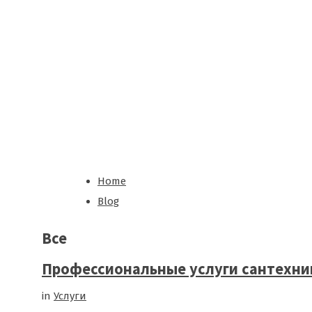
о
в
е
Home
Blog
Все
Профессиональные услуги сантехник
in
Услуги