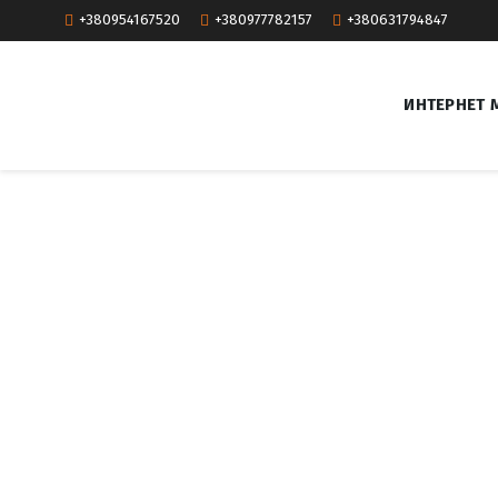
+380954167520
+380977782157
+380631794847
ИНТЕРНЕТ 
T
a
g
:
с