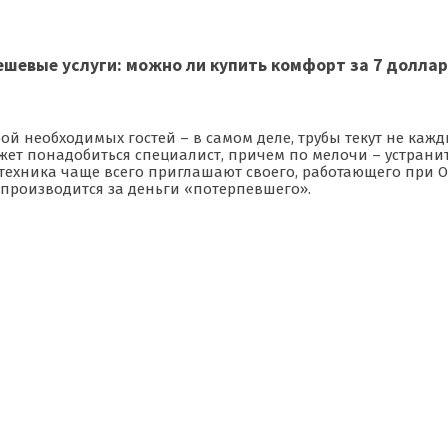
шевые услуги: можно ли купить комфорт за 7 долла
ой необходимых гостей – в самом деле, трубы текут не каж
ожет понадобиться специалист, причем по мелочи – устрани
техника чаще всего приглашают своего, работающего при ОС
т производится за деньги «потерпевшего».