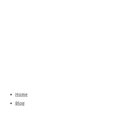
едск
азуе
мого
элект
риче
ства?
Home
Blog