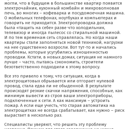
могли, что в будущем в большинстве квартир появится
электрочайник, кухонный комбайн и микроволновая
печь, во многих – кофеварка и посудомоечная машина.
О мобильных телефонах, ноутбуках и компьютерах и
говорить не приходится. Электропроводка должна
была «тащить на себе» разве что холодильник,
телевизор и иногда пылесос со стиральной машиной.
И по тем временам сеть справлялась. Но когда наши
квартиры стали заполняться новой техникой, нагрузки
на нее существенно возросли. Вот тут-то и начались
проблемы, которые усугубились изношенностью
проводки. Кстати, в новых домах, ситуация не намного
лучше – часто, пытаясь сэкономить, строители
безответственно подходили к этому вопросу.
Все это привело к тому, что ситуация, когда в
электрощитовых обрывается или отгорает нулевой
провод, стала едва ли не обыденной. В результате
происходят резкие скачки напряжения, способные, как
минимум вывести из строя ваши электроприборы,
подключенные к сети. А как максимум – устроить
пожар. А если еще учесть, что старая автоматика на
электрощитках не всегда срабатывает, как нужно – риск
вырастает в несколько раз.
Специалисты уверяют, что решить эту проблему