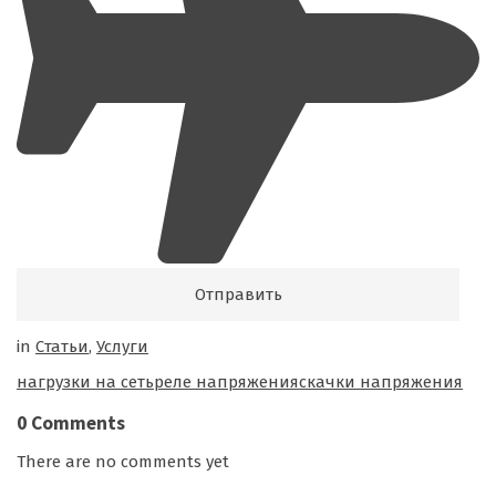
in
Cтатьи
,
Услуги
Tags:
нагрузки на сеть
реле напряжения
скачки напряжения
0 Comments
There are no comments yet