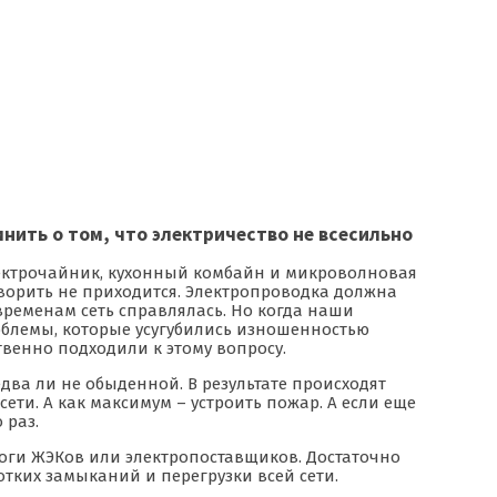
ить о том, что электричество не всесильно
электрочайник, кухонный комбайн и микроволновая
оворить не приходится. Электропроводка должна
временам сеть справлялась. Но когда наши
роблемы, которые усугубились изношенностью
ственно подходили к этому вопросу.
едва ли не обыденной. В результате происходят
ти. А как максимум – устроить пожар. А если еще
 раз.
роги ЖЭКов или электропоставщиков. Достаточно
тких замыканий и перегрузки всей сети.