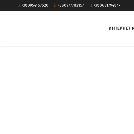
+380954167520
+380977782157
+380631794847
ИНТЕРНЕТ 
T
a
g
:
с