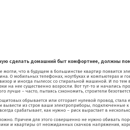
ную сделать домашний быт комфортнее, должны помн
не могли, что в будущем в большинстве квартир появится 
ина. О мобильных телефонах, ноутбуках и компьютерах и г
евизор и иногда пылесос со стиральной машиной. И по тем 
зки на нее существенно возросли. Вот тут-то и начались п
ого лучше – часто, пытаясь сэкономить, строители безответ
ктрощитовых обрывается или отгорает нулевой провод, стала 
 вывести из строя ваши электроприборы, подключенные к се
всегда срабатывает, как нужно – риск вырастает в несколько
сложно. Причем для этого совершенно не нужно обивать по
ники и квартиры от неожиданных скачков напряжения, коро