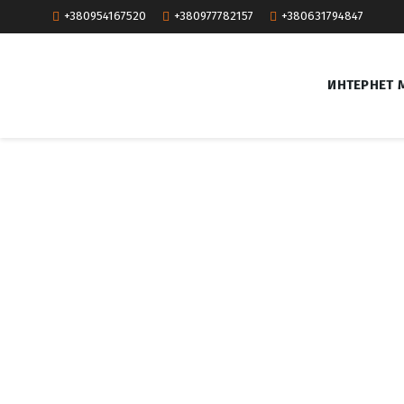
+380954167520
+380977782157
+380631794847
ИНТЕРНЕТ 
С
а
й
т
м