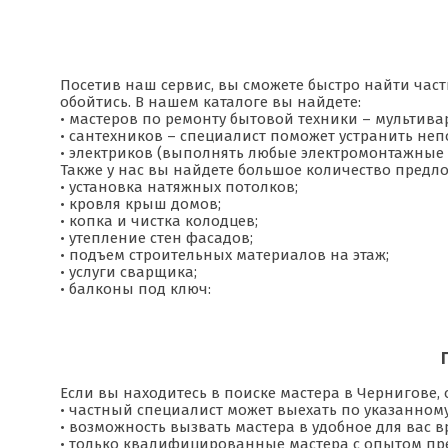
Посетив наш сервис, вы сможете быстро найти час
обойтись. В нашем каталоге вы найдете:
• мастеров по ремонту бытовой техники – мультивар
• сантехников – специалист поможет устранить непо
• электриков (выполнять любые электромонтажные
Также у нас вы найдете большое количество предл
• установка натяжных потолков;
• кровля крыш домов;
• копка и чистка колодцев;
• утепление стен фасадов;
• подъем строительных материалов на этаж;
• услуги сварщика;
• балконы под ключ:
Если вы находитесь в поиске мастера в Чернигове, 
• частный специалист может выехать по указанному
• возможность вызвать мастера в удобное для вас в
• только квалифицированные мастера с опытом пре