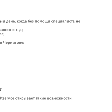
ый день, когда без помощи специалиста не
шин и т. д.;
аз;
в Чернигове:
?
ltservice открывает такие возможности: