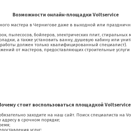
Возможности онлайн-площадки Voltservice
тного мастера в Чернигове даже в выходной или праздничн
ок, пылесосов, бойлеров, электрических плит, стиральных ма
ладки, а также установить ванну, душевую кабину или унит
 работы должен только квалифицированный специалист).
ожений от мастеров, предоставляющих строительные услуги 
Почему стоит воспользоваться площадкой Voltservice
обязательно заходите на наш сайт. Поиск специалиста на Vo
 адресу в срочном порядке;
ремя;
доставления услуг;