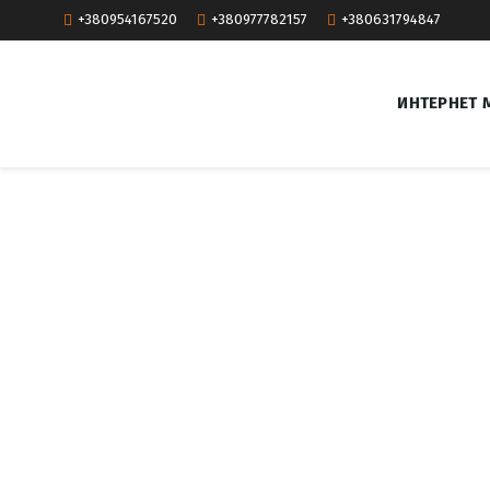
+380954167520
+380977782157
+380631794847
ИНТЕРНЕТ 
А
р
г
о
н