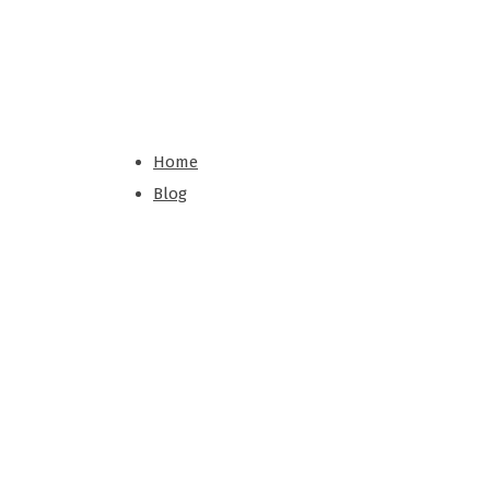
а
Home
Blog