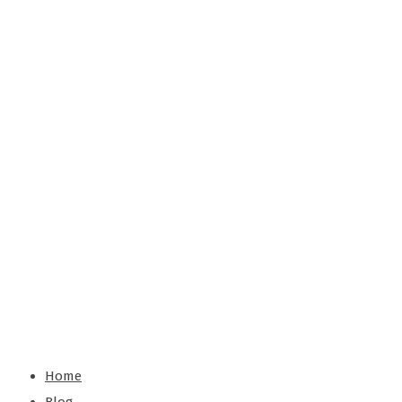
ие
выкл
ючат
ели и
проб
ки в
подъ
ездах
.
Home