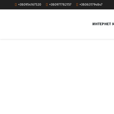
+380954167520
+380977782157
+380631794847
ИНТЕРНЕТ 
T
a
g
:
К