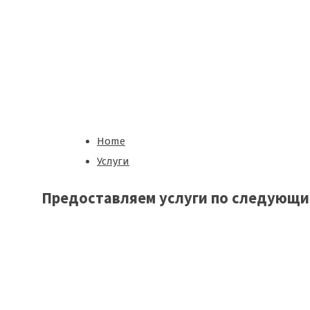
в
е
Home
Услуги
Предоставляем
услуги
по следующи