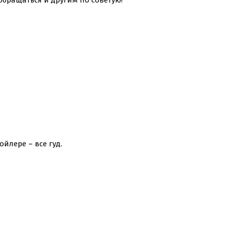
обращаться и другим по советую!
йлере – все гуд.