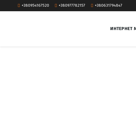
+380954167520
+380977782157
+380631794847
ИНТЕРНЕТ 
c
r
o
p
p