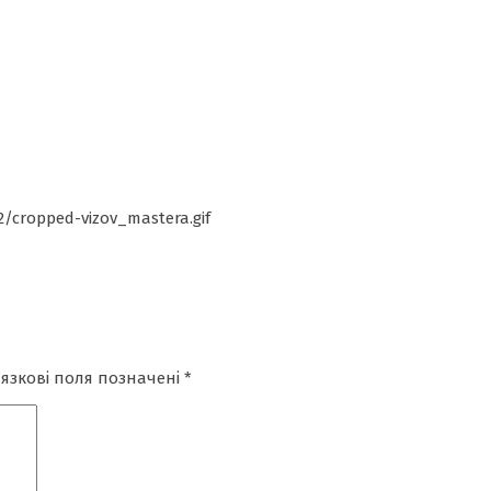
2/cropped-vizov_mastera.gif
’язкові поля позначені
*