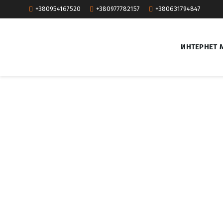
+380954167520
+380977782157
+380631794847
ИНТЕРНЕТ 
T
a
g
:
У