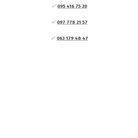
✅
095 416 75 20
✅
097 778 21 57
✅
063 179 48 47