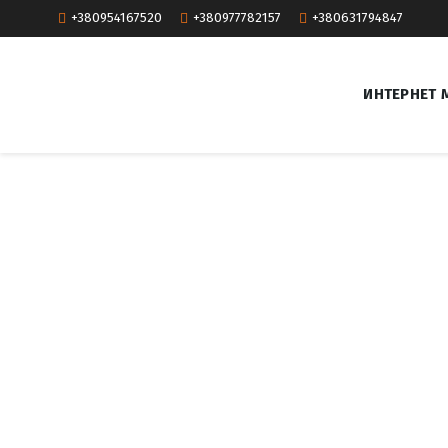
+380954167520
+380977782157
+380631794847
ИНТЕРНЕТ 
T
a
g
:
у