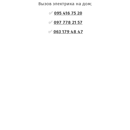
Вызов электрика на дом;
✅
095 416 75 20
✅
097 778 21 57
✅
063 179 48 47