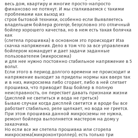
весь дом, квартиру и многие просто-напросто
финансово не потянут. И мы сталкиваемся с такими
проблемами как выход из
строя бытовой техники, особенно если Выявляетесь
владельцем бойлера gorenje, безусловно это отличный
бойлер хорошего качества, но в нем есть такая болячка
как
(слетела прошивка) в основном это происходит Иза
скачка напряжения. Дело в том что за все управления
бойлером командует и дает задачи заданные
пользователем (микросхема)
и для нее нужно постоянно стабильное напряжение в 5
вольт.
Если этого в период долгого времени не происходит и
напряжение выходит за приделы нормы как вверх так
и в низ, микросхема либо сгорает, либо в ней слетает
прошивка, что приводит Ваш бойлер в полную
неисправность, он перестает давать признаки жизни
(дисплей не светиться и вода не греться)
Бываю случаи когда дисплей светится и вроде бы все
работает стабильно, реле щелкает, но вода не греется.
При этом прошивка данной микросхемы не нужна,
ремонт бойлера выполняется мастером на дому у
заказчика.
Но если все же слетела прошивка или сгорела
микросхема(микроконтроллер), есть только три