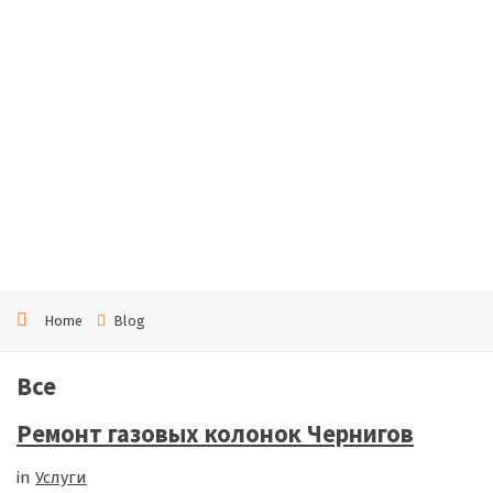
ых
коло
нок
Черн
игов
Home
Blog
Все
Ремонт газовых колонок Чернигов
in
Услуги