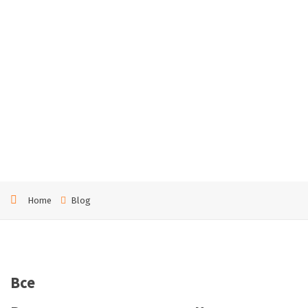
гаран
тией
в
Черн
игове
Home
Blog
Все