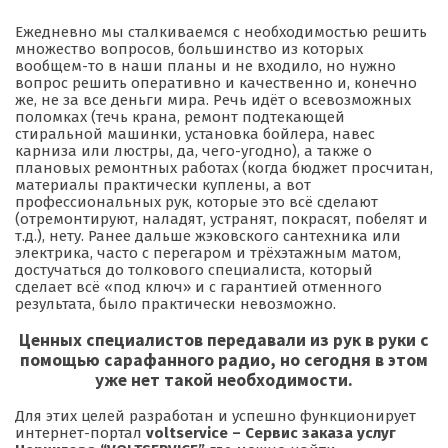
Ежедневно мы сталкиваемся с необходимостью решить
множество вопросов, большинство из которых
вообщем-то в наши планы и не входило, но нужно
вопрос решить оперативно и качественно и, конечно
же, не за все деньги мира. Речь идёт о всевозможных
поломках (течь крана, ремонт подтекающей
стиральной машинки, установка бойлера, навес
карниза или люстры, да, чего-угодно), а также о
плановых ремонтных работах (когда бюджет просчитан,
материалы практически куплены, а вот
профессиональных рук, которые это всё сделают
(отремонтируют, наладят, устранят, покрасят, побелят и
т.д.), нету. Ранее дальше жэковского сантехника или
электрика, часто с перегаром и трёхэтажным матом,
достучаться до толкового специалиста, который
сделает всё «под ключ» и с гарантией отменного
результата, было практически невозможно.
Ценных специалистов передавали из рук в руки с
помощью сарафанного радио, но сегодня в этом
уже нет такой необходимости.
Для этих целей разработан и успешно функционирует
интернет-портал
voltservice – Сервис заказа услуг