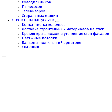
Холодильников
Пылесосов
Телевизоров
Стиральных машин
СТРОИТЕЛЬНЫЕ УСЛУГИ
Копка-чистка колодцев
Доставка строительных материалов на этаж
Кровля крыш домов и утепление стен фасадов
Натяжные потолки
Балконы под ключ в Чернигове
СВАРЩИК
Tag:
подъем
груза
на
этаж