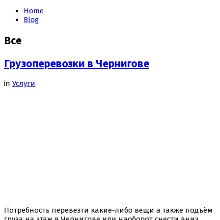
Home
Blog
Все
Грузоперевозки в Чернигове
in
Услуги
Потребность перевезти какие-либо вещи а также подъём
груза на этаж в Чернигове или наоборот снести вниз,