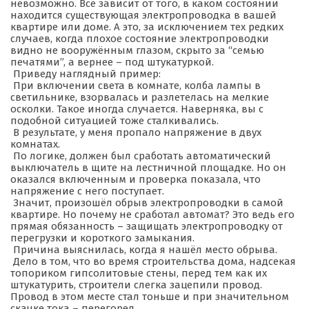
невозможно. Всё зависит от того, в каком состоянии
находится существующая электропроводка в вашей
квартире или доме. А это, за исключением тех редких
случаев, когда плохое состояние электропроводки
видно не вооружённым глазом, скрыто за “семью
печатями”, а вернее – под штукатуркой.
Приведу наглядный пример:
При включении света в комнате, колба лампы в
светильнике, взорвалась и разлетелась на мелкие
осколки. Такое иногда случается. Наверняка, вы с
подобной ситуацией тоже сталкивались.
В результате, у меня пропало напряжение в двух
комнатах.
По логике, должен был сработать автоматический
выключатель в щите на лестничной площадке. Но он
оказался включенным и проверка показала, что
напряжение с него поступает.
Значит, произошёл обрыв электропроводки в самой
квартире. Но почему не сработал автомат? Это ведь его
прямая обязанность – защищать электропроводку от
перегрузки и короткого замыкания.
Причина выяснилась, когда я нашёл место обрыва.
Дело в том, что во время строительства дома, надсекая
топориком гипсолитовые стены, перед тем как их
штукатурить, строители слегка зацепили провод.
Провод в этом месте стал тоньше и при значительном
скачке тока – перегорел.