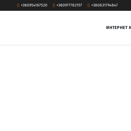
+380954167520
+380977782157
+380631794847
ИНТЕРНЕТ 
T
a
g
:
С