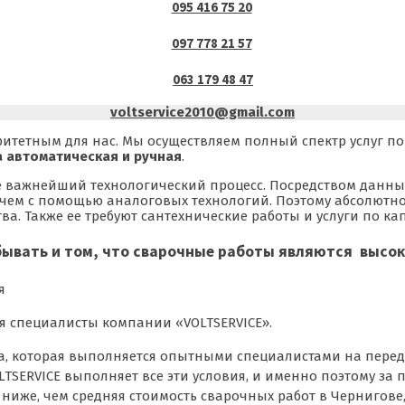
095 416 75 20
097 778 21 57
063 179 48 47
voltservice2010@gmail.com
тетным для нас. Мы осуществляем полный спектр услуг по 
а автоматическая и ручная
.
и не важнейший технологический процесс. Посредством данн
чем с помощью аналоговых технологий. Поэтому абсолютно 
тва. Также ее требуют сантехнические работы и услуги по 
бы
вать и том, что сварочные работы являются высо
я
 специалисты компании «VOLTSERVICE».
а, которая выполняется опытными специалистами на пере
LTSERVICE выполняет все эти условия, и именно поэтому з
иже, чем средняя стоимость сварочных работ в Чернигове,