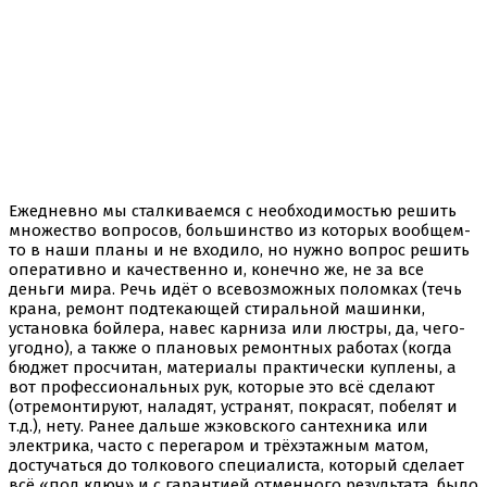
Ежедневно мы сталкиваемся с необходимостью решить
множество вопросов, большинство из которых вообщем-
то в наши планы и не входило, но нужно вопрос решить
оперативно и качественно и, конечно же, не за все
деньги мира. Речь идёт о всевозможных поломках (течь
крана, ремонт подтекающей стиральной машинки,
установка бойлера, навес карниза или люстры, да, чего-
угодно), а также о плановых ремонтных работах (когда
бюджет просчитан, материалы практически куплены, а
вот профессиональных рук, которые это всё сделают
(отремонтируют, наладят, устранят, покрасят, побелят и
т.д.), нету. Ранее дальше жэковского сантехника или
электрика, часто с перегаром и трёхэтажным матом,
достучаться до толкового специалиста, который сделает
всё «под ключ» и с гарантией отменного результата, было