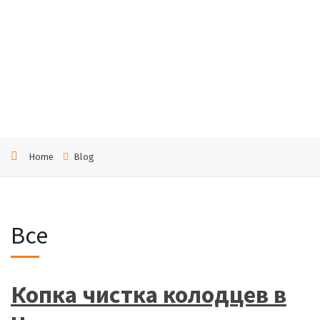
кой
обла
сти
Home
Blog
Все
Копка чистка колодцев в