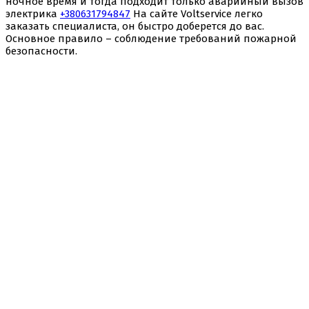
ночное время и тогда подходит только аварийный вызов
электрика
+380631794847
На сайте Voltservice легко
заказать специалиста, он быстро доберется до вас.
Основное правило – соблюдение требований пожарной
безопасности.