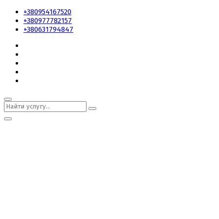
+380954167520
+380977782157
+380631794847