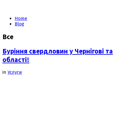
Чернігів
Home
Blog
Все
Буріння свердловин у Чернігові та
області!
in
Услуги