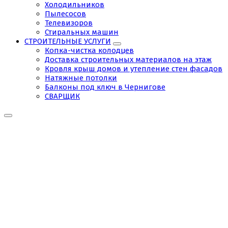
Холодильников
Пылесосов
Телевизоров
Стиральных машин
СТРОИТЕЛЬНЫЕ УСЛУГИ
Копка-чистка колодцев
Доставка строительных материалов на этаж
Кровля крыш домов и утепление стен фасадов
Натяжные потолки
Балконы под ключ в Чернигове
СВАРЩИК
Tag:
буріння
скважин
під
ключ