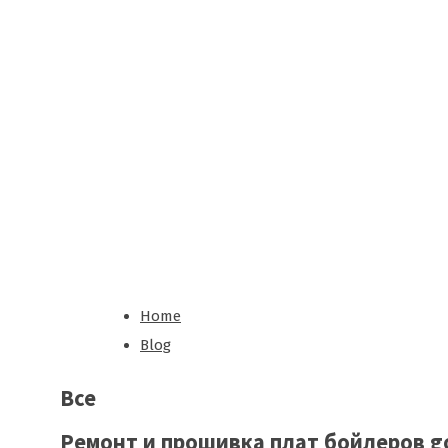
e
n
j
e
Home
Blog
Все
Ремонт и прошивка плат бойлеров g