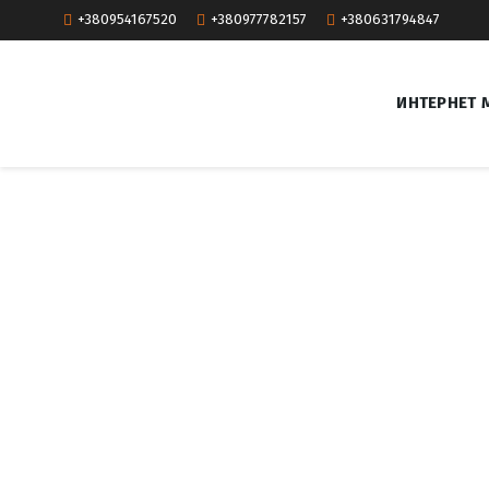
+380954167520
+380977782157
+380631794847
ИНТЕРНЕТ 
T
a
g
:
Б