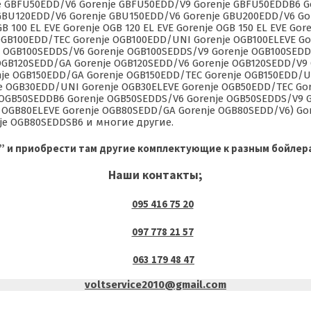
e GBFU50EDD/V6 Gorenje GBFU50EDD/V9 Gorenje GBFU50EDDB6 
GBU120EDD/V6 Gorenje GBU150EDD/V6 Gorenje GBU200EDD/V6 G
100 EL EVE Gorenje OGB 120 EL EVE Gorenje OGB 150 EL EVE Goren
 OGB100EDD/TEC Gorenje OGB100EDD/UNI Gorenje OGB100ELEVE G
e OGB100SEDDS/V6 Gorenje OGB100SEDDS/V9 Gorenje OGB100SEDD
 OGB120SEDD/GA Gorenje OGB120SEDD/V6 Gorenje OGB120SEDD/V9
nje OGB150EDD/GA Gorenje OGB150EDD/TEC Gorenje OGB150EDD/U
e OGB30EDD/UNI Gorenje OGB30ELEVE Gorenje OGB50EDD/TEC Go
 OGB50SEDDB6 Gorenje OGB50SEDDS/V6 Gorenje OGB50SEDDS/V9 
 OGB80ELEVE Gorenje OGB80SEDD/GA Gorenje OGB80SEDD/V6) Go
je OGB80SEDDSB6 и многие другие.
” и приобрести там другие комплектующие к разным бойлер
Наши контакты;
095 416 75 20
097 778 21 57
063 179 48 47
voltservice2010@gmail.com