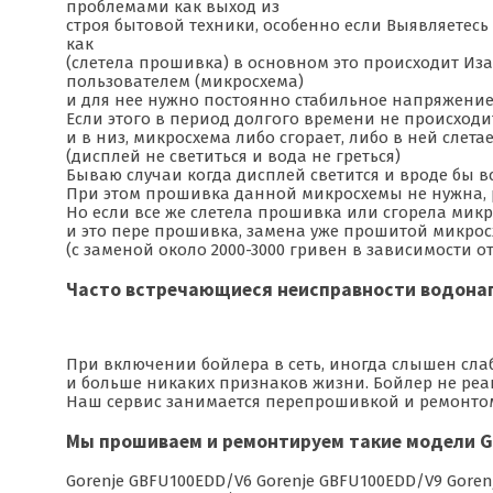
проблемами как выход из
строя бытовой техники, особенно если Выявляетесь 
как
(слетела прошивка) в основном это происходит Иза
пользователем (микросхема)
и для нее нужно постоянно стабильное напряжение 
Если этого в период долгого времени не происход
и в низ, микросхема либо сгорает, либо в ней сле
(дисплей не светиться и вода не греться)
Бываю случаи когда дисплей светится и вроде бы все
При этом прошивка данной микросхемы не нужна, р
Но если все же слетела прошивка или сгорела микр
и это пере прошивка, замена уже прошитой микросх
(с заменой около 2000-3000 гривен в зависимости о
Часто встречающиеся неисправности водонагр
При включении бойлера в сеть, иногда слышен сла
и больше никаких признаков жизни. Бойлер не реаг
Наш сервис занимается перепрошивкой и ремонтом
Мы прошиваем и ремонтируем такие модели Go
Gorenje GBFU100EDD/V6 Gorenje GBFU100EDD/V9 Goren