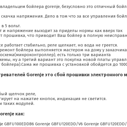
владельцем бойлера gorenje, безусловно это отличный бойле
 скачка напряжения. Дело в том что за все управления бой
в 5 вольт.
ит и напряжение выходит за приделы нормы как вверх так
тает прошивка, что приводит Ваш бойлер в полную неисправ
 работает стабильно, реле щелкает, но вода не греется.
емонт бойлера выполняется мастером на дому у заказчика
осхема(микроконтроллер), есть только три варианта
емы, ну а третий вариант это покупка новой платы управле
т бойлера).Сама же прошивка с установкой обойдется до 100
евателей Gorenje это сбой прошивки электронного 
бый щелчок реле,
ирует на нажатие кнопок, индикация не светится.
 таких модулей.
renje как:
je GBFU100EDDB6 Gorenje GBFU120EDD/V6 Gorenje GBFU120EDD/