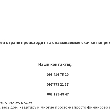
шей стране происходят так называемые скачки напр
Наши контакты;
095 416 75 20
097 778 21 57
063 179 48 47
тно, кто-то может
 весь дом, квартиру и многие просто-напросто финансово н