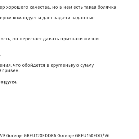
р хорошего качества, но в нем есть такая болячка
лером командует и дает задачи заданные
ность, он перестает давать признаки жизни
.
ния, что обойдется в кругленькую сумму
0 гривен.
модуля.
V9 Gorenje GBFU120EDDB6 Gorenje GBFU150EDD/V6