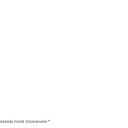
’язкові поля позначені
*