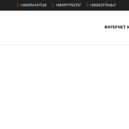
+380954167520
+380977782157
+380631794847
ИНТЕРНЕТ 
И
н
т
е
р