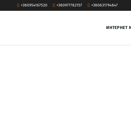
+380954167520
+380977782157
+380631794847
ИНТЕРНЕТ 
Р
е
м
о
н