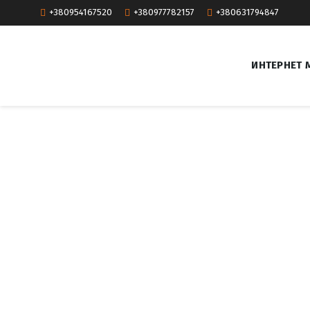
+380954167520
+380977782157
+380631794847
ИНТЕРНЕТ 
Ч
и
с
т
к