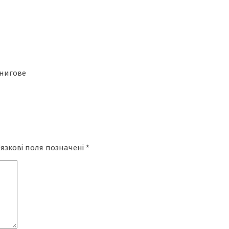
рнигове
’язкові поля позначені
*